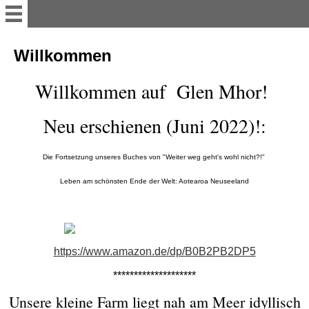
English
Willkommen
Willkommen auf Glen Mhor!
Welcome
Neu erschienen (Juni 2022)!:
Accommodation/Unit
Die Fortsetzung unseres Buches von "Weiter weg geht's wohl nicht?!"
Contact
Leben am schönsten Ende der Welt: Aotearoa Neuseeland
work&traveler's info
Te Mamaku Project
https://www.amazon.de/dp/B0B2PB2DP5
********************
Deutsch
Unsere kleine Farm liegt nah am Meer idyllisch