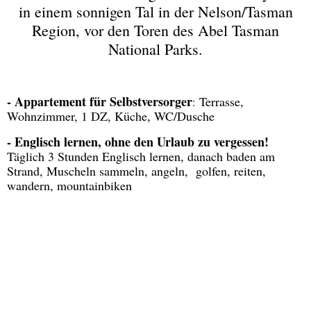
in einem sonnigen Tal in der Nelson/Tasman
Willkommen
Region, vor den Toren des Abel Tasman
National Parks.
Englisch Unterricht
- Appartement für Selbstversorger
Terrasse,
Unterkunft / FEWO
:
Wohnzimmer, 1 DZ, Küche, WC/Dusche
- Englisch lernen, ohne den Urlaub zu vergessen!
Erfahrungsbericht
Auswandern
Täglich 3 Stunden Englisch lernen, danach baden am
Strand, Muscheln sammeln, angeln, golfen, reiten,
wandern, mountainbiken
Galerie
Aktivitäten In der Nähe
Impressum